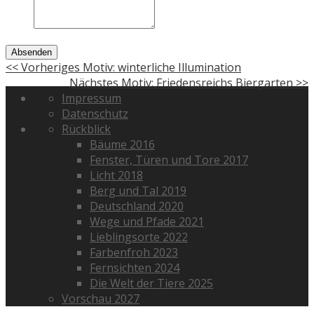
Absenden
<< Vorheriges Motiv: winterliche Illumination
Nächstes Motiv: Friedensreichs Biergarten >>
Impressum
Datenschutz
Rückblick
Bäume 2016
Fenster, Türen und Tore 2017
Licht 2018
Berg und Tal 2019
Deutschland 2020
Wege und Pfade 2021
Lieblingsorte 2022
Farbenfroh 2023
Fernsichten 2024
Die Welt der Tiere 2025
Vorschau 2027