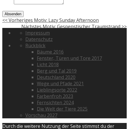
Absenden
<< Vorheriges Motiv: Lazy Sunday Afternoon
Nächstes Motiv: Gespenstischer Traumstrand >>
Impressum
Datenschutz
Rückblick
Bäume 2016
Fenster, Türen und Tore 2017
Licht 2018
Berg und Tal 2019
Deutschland 2020
Wege und Pfade 2021
Lieblingsorte 2022
Farbenfroh 2023
Fernsichten 2024
Die Welt der Tiere 2025
Vorschau 2027
Durch die weitere Nutzung der Seite stimmst du der