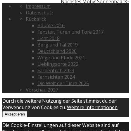
Nächstes Motiv: Sonnenbad >>
Impressum
Datenschutz
Rückblick
Bäume 2016
Fenster, Türen und Tore 2017
Licht 2018
Berg und Tal 2019
Deutschland 2020
Wege und Pfade 2021
Lieblingsorte 2022
Farbenfroh 2023
Fernsichten 2024
Die Welt der Tiere 2025
Vorschau 2027
Durch die weitere Nutzung der Seite stimmst du der
Verwendung von Cookies zu.
Weitere Informationen
Akzeptieren
Die Cookie-Einstellungen auf dieser Website sind auf